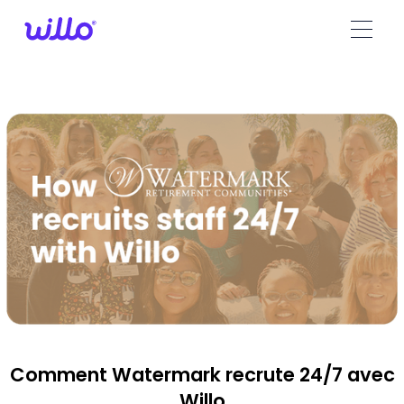
Please
note:
This
website
includes
an
accessibility
system.
Comment Watermark recrute 24/7 avec
Willo