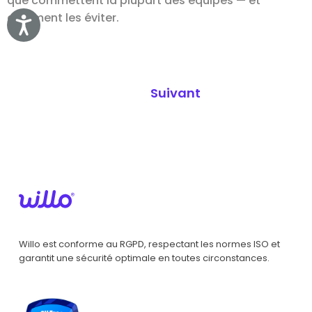
que commettent la plupart des équipes — et
comment les éviter.
Accessibility
Suivant
Willo est conforme au RGPD, respectant les normes ISO et
garantit une sécurité optimale en toutes circonstances.