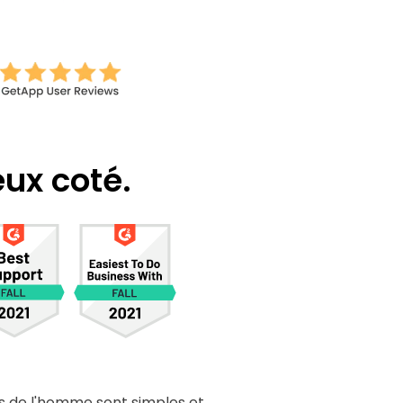
eux coté
.
s de l'homme sont simples et