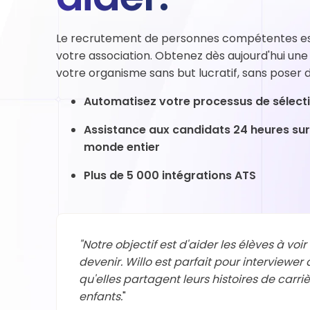
visual
disabilities
Le recrutement de personnes compétentes est 
who
votre association. Obtenez dès aujourd'hui une
are
votre organisme sans but lucratif, sans poser d
using
a
Automatisez votre processus de sélect
screen
Assistance aux candidats 24 heures sur 2
reader;
monde entier
Press
Control-
Plus de 5 000 intégrations ATS
F10
to
open
an
"Notre objectif est d'aider les élèves à voir
accessibility
devenir. Willo est parfait pour interviewer
menu.
qu'elles partagent leurs histoires de carri
enfants.
"