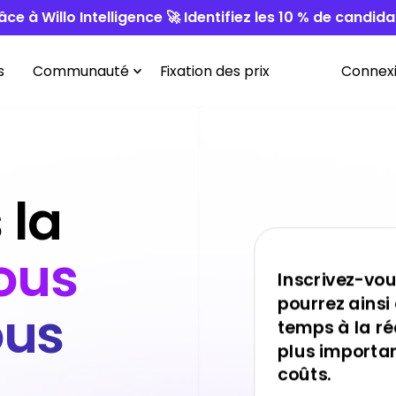
ce à Willo Intelligence 🚀 Identifiez les 10 % de candi
s
Communauté
Fixation des prix
Connex
 la
ous
Inscrivez-vo
pourrez ains
ous
temps à la réa
plus importan
coûts.