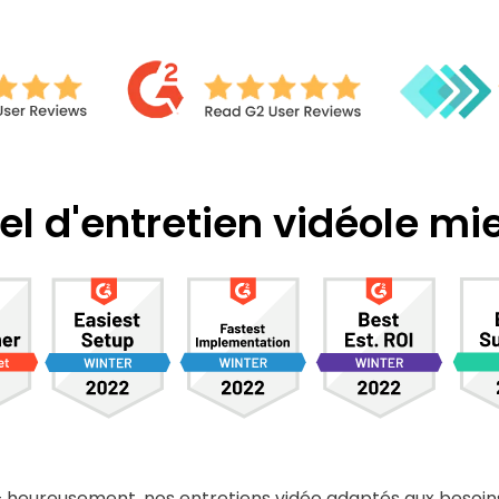
iel d'entretien vidéo
le mi
- heureusement, nos entretiens vidéo adaptés aux besoin