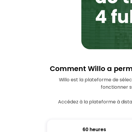
visual
disabilities
who
are
using
a
screen
reader;
Press
Comment Willo a permis
Control-
F10
Willo est la plateforme de sélec
to
fonctionner s
open
an
Accédez à la plateforme à dista
accessibility
menu.
60 heures