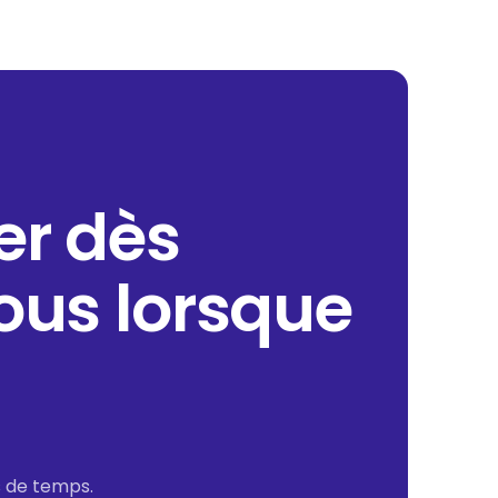
er dès
ous lorsque
s de temps.