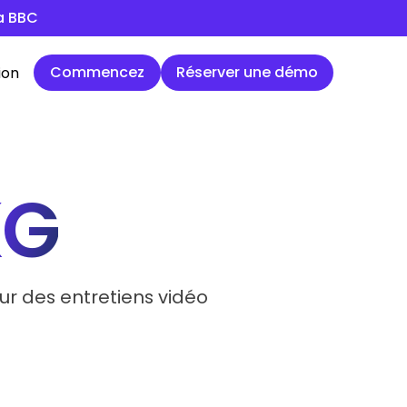
la BBC
Commencez
Réserver une démo
Commencez
Réserver une démo
ion
KG
our des entretiens vidéo